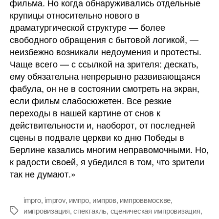
фильма. Но когда обнаруживались отдельные
крупицы относительно нового в
драматургической структуре — более
свободного обращения с бытовой логикой, —
неизбежно возникали недоумения и протесты.
Чаще всего — с ссылкой на зрителя: дескать,
ему обязательна непрерывно развивающаяся
фабула, он не в состоянии смотреть на экран,
если фильм слабосюжетен. Все резкие
переходы в нашей картине от снов к
действительности и, наоборот, от последней
сцены в подвале церкви ко дню Победы в
Берлине казались многим неправомочными. Но,
к радости своей, я убедился в том, что зрители
так не думают.»
impro
,
improv
,
импро
,
импров
,
импроввмоскве
,
импровизация
,
спектакль
,
сценическая импровизация
,
Метки