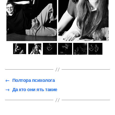
←
Полтора психолога
→
Да кто они ять такие