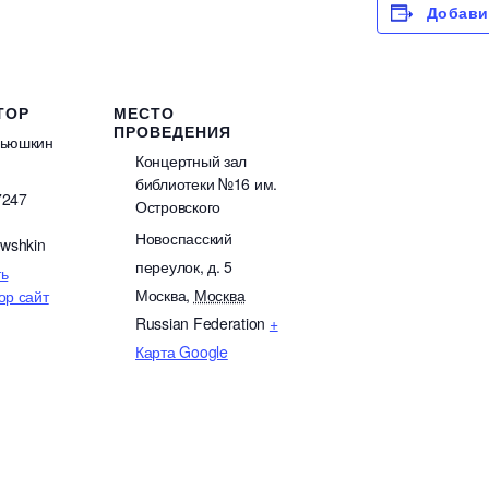
Добави
ТОР
МЕСТО
ПРОВЕДЕНИЯ
Вьюшкин
Концертный зал
библиотеки №16 им.
7247
Островского
Новоспасский
ewshkin
переулок, д. 5
ь
Москва
,
Москва
ор сайт
Russian Federation
+
Карта Google