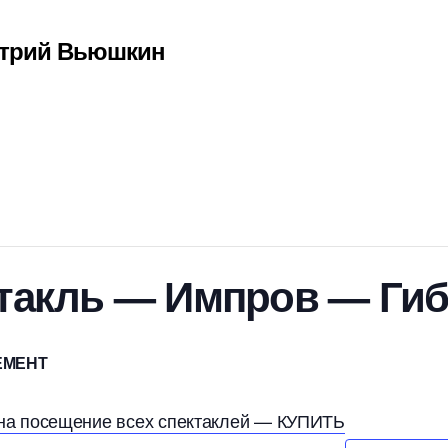
митрий Вьюшкин
ктакль — Импров — Ги
ЕМЕНТ
на посещение всех спектаклей — КУПИТЬ