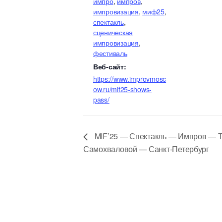
импро
,
импров
,
импровизация
,
миф25
,
спектакль
,
сценическая
импровизация
,
фестиваль
Веб-сайт:
https://www.improvmosc
ow.ru/mif25-shows-
pass/
MIF’25 — Спектакль — Импров — Т
Самохваловой — Санкт-Петербург