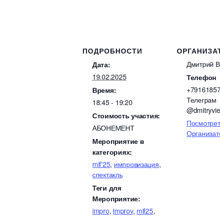
ПОДРОБНОСТИ
ОРГАНИЗА
Дмитрий 
Дата:
19.02.2025
Телефон
+7916185
Время:
Телеграм
18:45 - 19:20
@dmitryvi
Стоимость участия:
Посмотрет
АБОНЕМЕНТ
Организат
Мероприятие в
категориях:
mif'25
,
импровизация
,
спектакль
Теги для
Мероприятие:
impro
,
improv
,
mif25
,